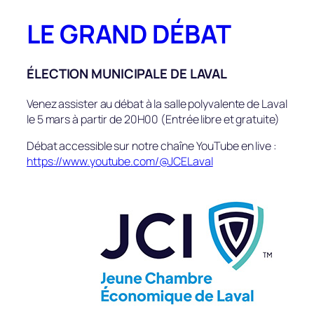
Aller
LE GRAND DÉBAT
au
contenu
ÉLECTION MUNICIPALE DE LAVAL
Venez assister au débat à la salle polyvalente de Laval
le 5 mars à partir de 20H00 (Entrée libre et gratuite)
Débat accessible sur notre chaîne YouTube en live :
https://www.youtube.com/@JCELaval