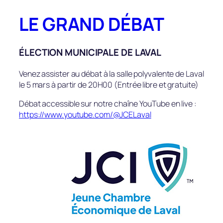
Aller
LE GRAND DÉBAT
au
contenu
ÉLECTION MUNICIPALE DE LAVAL
Venez assister au débat à la salle polyvalente de Laval
le 5 mars à partir de 20H00 (Entrée libre et gratuite)
Débat accessible sur notre chaîne YouTube en live :
https://www.youtube.com/@JCELaval