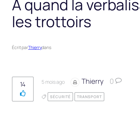
A quand la verbalis
les trottoirs
Écrit par
Thierry
dans
Thierry
0
5 mois ago
14
SÉCURITÉ
TRANSPORT