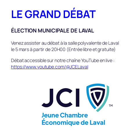
Aller
LE GRAND DÉBAT
au
contenu
ÉLECTION MUNICIPALE DE LAVAL
Venez assister au débat à la salle polyvalente de Laval
le 5 mars à partir de 20H00 (Entrée libre et gratuite)
Débat accessible sur notre chaîne YouTube en live :
https://www.youtube.com/@JCELaval