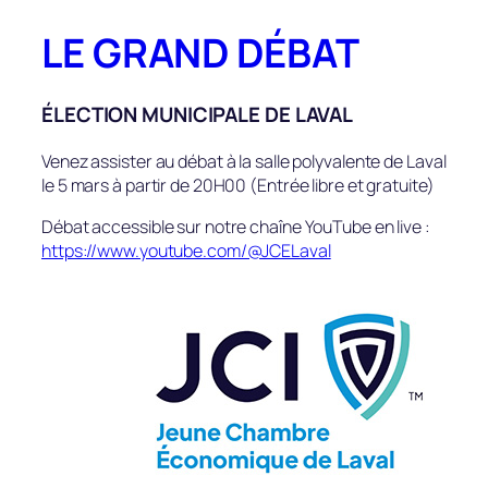
Aller
LE GRAND DÉBAT
au
contenu
ÉLECTION MUNICIPALE DE LAVAL
Venez assister au débat à la salle polyvalente de Laval
le 5 mars à partir de 20H00 (Entrée libre et gratuite)
Débat accessible sur notre chaîne YouTube en live :
https://www.youtube.com/@JCELaval