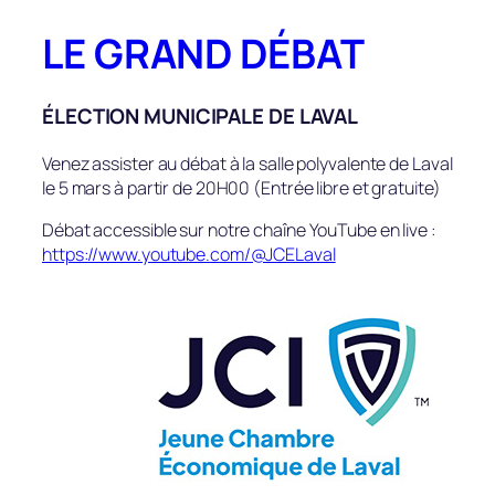
Aller
LE GRAND DÉBAT
au
contenu
ÉLECTION MUNICIPALE DE LAVAL
Venez assister au débat à la salle polyvalente de Laval
le 5 mars à partir de 20H00 (Entrée libre et gratuite)
Débat accessible sur notre chaîne YouTube en live :
https://www.youtube.com/@JCELaval