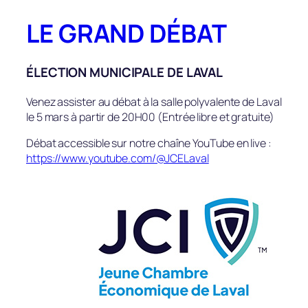
Aller
LE GRAND DÉBAT
au
contenu
ÉLECTION MUNICIPALE DE LAVAL
Venez assister au débat à la salle polyvalente de Laval
le 5 mars à partir de 20H00 (Entrée libre et gratuite)
Débat accessible sur notre chaîne YouTube en live :
https://www.youtube.com/@JCELaval